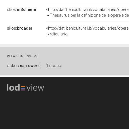
skos:
inScheme
<http://dati.beniculturali.it/vocabularies/oper
Thesaurus per la definizione delle opere e deg
skos:
broader
<http://dati.beniculturali.it/vocabularies/op
reliquiario
RELAZIONI INVERSE
è
skos:
narrower
di
1 risorsa