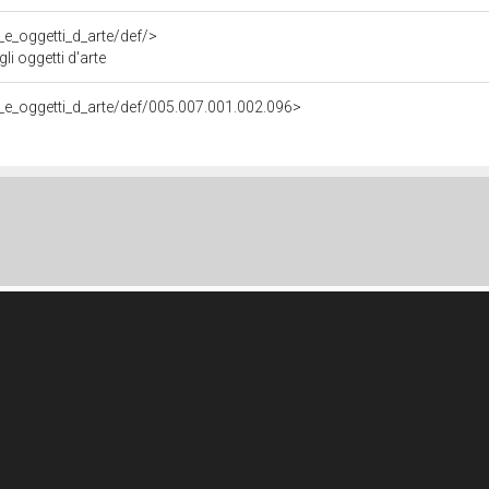
e_e_oggetti_d_arte/def/>
li oggetti d'arte
ere_e_oggetti_d_arte/def/005.007.001.002.096>