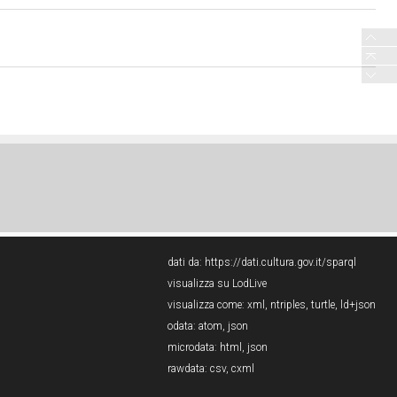
dati da:
https://dati.cultura.gov.it/sparql
visualizza su LodLive
visualizza come:
xml
,
ntriples
,
turtle
,
ld+json
odata:
atom
,
json
microdata:
html
,
json
rawdata:
csv
,
cxml