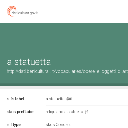
a statuetta
http://dati.beniculturali.it/vocabularies/opere_e_oggetti_d_
rdfs:
label
a statuetta
@it
skos:
prefLabel
reliquiario a statuetta
@it
rdf:
type
skos:Concept