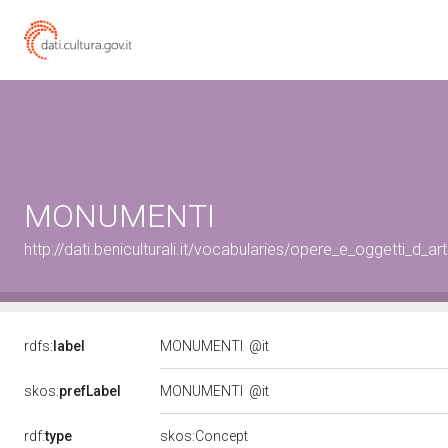
MONUMENTI
http://dati.beniculturali.it/vocabularies/opere_e_oggetti_d_a
rdfs:
label
MONUMENTI
@it
skos:
prefLabel
MONUMENTI
@it
rdf:
type
skos:Concept