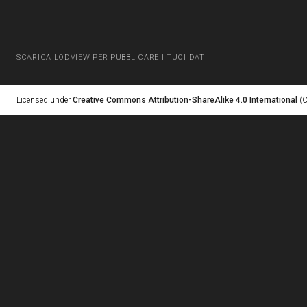
SCARICA LODVIEW PER PUBBLICARE I TUOI DATI
Licensed under
Creative Commons Attribution-ShareAlike 4.0 International
(C