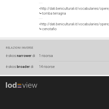
<http://dati.beniculturali.it/vocabularies/op
tomba terragna
<http://dati.beniculturali.it/vocabularies/op
cenotafio
RELAZIONI INVERSE
è
skos:
narrower
di
1 risorsa
è
skos:
broader
di
14 risorse