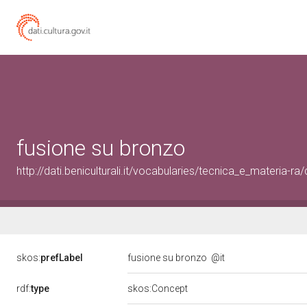
fusione su bronzo
http://dati.beniculturali.it/vocabularies/tecnica_e_materia-r
skos:
prefLabel
fusione su bronzo
@it
rdf:
type
skos:Concept