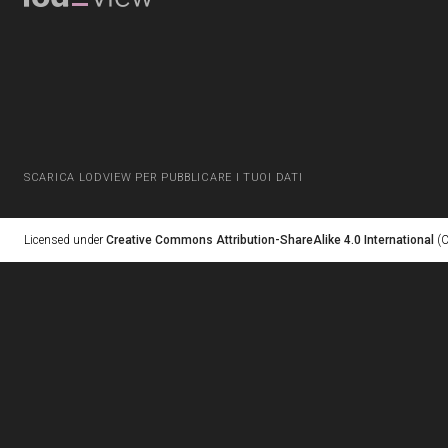
SCARICA LODVIEW PER PUBBLICARE I TUOI DATI
Licensed under
Creative Commons Attribution-ShareAlike 4.0 International
(C