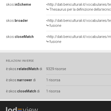
skos:
inScheme
<http://dati.beniculturali.it/vocabularies/
Thesaurus per la definizione della tecnic
skos:
broader
<http://dati.beniculturali.it/vocabularies
fusione
skos:
closeMatch
<http://dati.beniculturali.it/vocabularies
fusione
RELAZIONI INVERSE
è
skos:
relatedMatch
di
9329 risorse
è
skos:
narrower
di
1 risorsa
è
skos:
closeMatch
di
1 risorsa