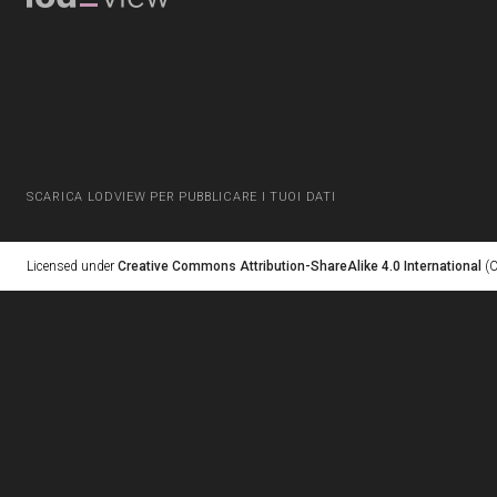
SCARICA LODVIEW PER PUBBLICARE I TUOI DATI
Licensed under
Creative Commons Attribution-ShareAlike 4.0 International
(C