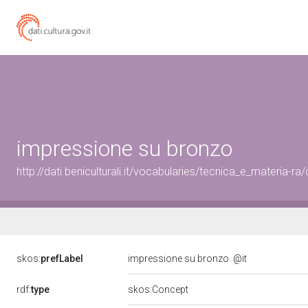
impressione su bronzo
http://dati.beniculturali.it/vocabularies/tecnica_e_materia-r
skos:
prefLabel
impressione su bronzo
@it
rdf:
type
skos:Concept