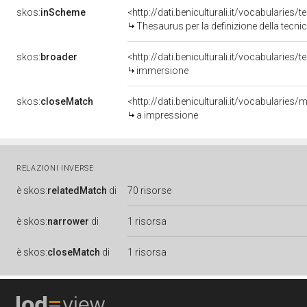
skos:
inScheme
<http://dati.beniculturali.it/vocabularies/
Thesaurus per la definizione della tecnic
skos:
broader
<http://dati.beniculturali.it/vocabularies
immersione
skos:
closeMatch
<http://dati.beniculturali.it/vocabularies
a impressione
RELAZIONI INVERSE
è
skos:
relatedMatch
di
70 risorse
è
skos:
narrower
di
1 risorsa
è
skos:
closeMatch
di
1 risorsa