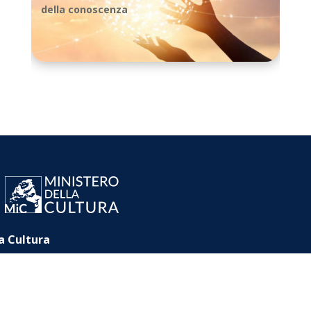
della conoscenza
a Cultura
 Romano, 27 00186 – Roma
ra.gov.it
rivacy